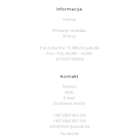
Informacije
Adresa:
Primanje stranaka:
ID broj:
Put za Bučine 15, 88320 Ljubuški
Pon - Pet, 08:00h - 16:30h
4272337160004
Kontakt
Telefon:
Mob:
E-mail:
Društvene mreže:
+387 (0)39 834 534
+387 (0)63 801 555
info@dom-ljubuski.ba
Facebook