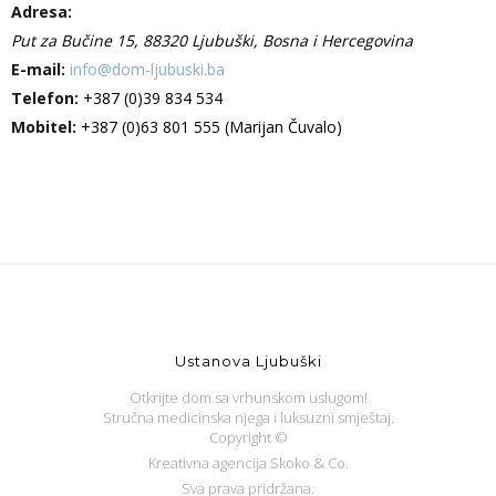
Adresa:
Put za Bučine 15, 88320 Ljubuški,
Bosna i Hercegovina
E-mail:
info@dom-ljubuski.ba
Telefon:
+387 (0)39 834 534
Mobitel:
+387 (0)63 801 555 (Marijan Čuvalo)
Ustanova Ljubuški
Otkrijte dom sa vrhunskom uslugom!
Stručna medicinska njega i luksuzni smještaj.
Copyright ©
Kreativna agencija Skoko & Co.
Sva prava pridržana.